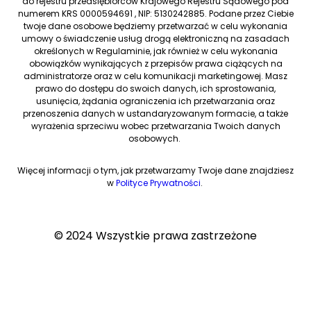
do rejestru przedsiębiorców Krajowego Rejestru Sądowego pod
numerem KRS 0000594691 , NIP: 5130242885. Podane przez Ciebie
twoje dane osobowe będziemy przetwarzać w celu wykonania
umowy o świadczenie usług drogą elektroniczną na zasadach
określonych w Regulaminie, jak również w celu wykonania
obowiązków wynikających z przepisów prawa ciążących na
administratorze oraz w celu komunikacji marketingowej. Masz
prawo do dostępu do swoich danych, ich sprostowania,
usunięcia, żądania ograniczenia ich przetwarzania oraz
przenoszenia danych w ustandaryzowanym formacie, a także
wyrażenia sprzeciwu wobec przetwarzania Twoich danych
osobowych.
Więcej informacji o tym, jak przetwarzamy Twoje dane znajdziesz
w
Polityce Prywatności
.
© 2024 Wszystkie prawa zastrzeżone