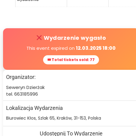
Wydarzenie wygasło
This event expired on
12.03.2025 18:00
🎟 Total tickets sold: 77
Organizator:
Seweryn Dzierżak
tel. 663185996
Lokalizacja Wydarzenia
Biurowiec Kłos, Szlak 65, Kraków, 31-153, Polska
Udostępnij To Wydarzenie