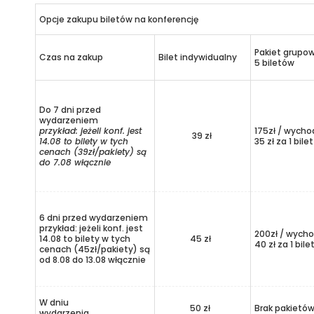
Opcje zakupu biletów na konferencję
Pakiet grupo
Czas na zakup
Bilet indywidualny
5 biletów
Do 7 dni przed
wydarzeniem
przykład: jeżeli konf. jest
175zł / wycho
39 zł
14.08 to bilety w tych
35 zł za 1 bilet
cenach (39zł/pakiety) są
do 7.08 włącznie
6 dni przed wydarzeniem
przykład: jeżeli konf. jest
200zł / wycho
14.08 to bilety w tych
45 zł
40 zł za 1 bile
cenach (45zł/pakiety) są
od 8.08 do 13.08 włącznie
W dniu
50 zł
Brak pakietó
wydarzenia