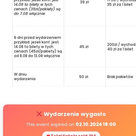
39 zł
14.08 to bilety w tych
35 zł za 1 bilet
cenach (39zł/pakiety) są
do 7.08 włącznie
6 dni przed wydarzeniem
przykład: jeżeli konf. jest
200zł / wychod
14.08 to bilety w tych
45 zł
40 zł za 1 bilet
cenach (45zł/pakiety) są
od 8.08 do 13.08 włącznie
W dniu
50 zł
Brak pakietów
wydarzenia
Wydarzenie wygasło
This event expired on
02.10.2024 18:00
🎟 Total tickets sold: 104