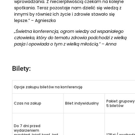
wprowadzania. Z niecierpliwością czekam na kolejne
spotkania. Teraz pozostaje nam dzielić się wiedzą z
innymi by również ich życie i zdrowie stawało się
lepsze.” – Agnieszka
„Świetna konferencja, ogrom wiedzy od wspaniałego
człowieka, który do tematu zdrowia podchodzi z wielką
pasja i opowiada o tym z wielką miłością.” – Anna
Bilety:
Opcje zakupu biletów na konferencję
Pakiet grupowy
Czas na zakup
Bilet indywidualny
5 biletów
Do 7 dni przed
wydarzeniem
przykład: jeżeli konf. jest
175zł / wychodz