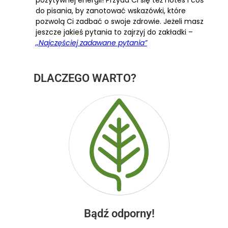
pozytywnej energii! Przyda Ci się też notes i coś
do pisania, by zanotować wskazówki, które
pozwolą Ci zadbać o swoje zdrowie. Jeżeli masz
jeszcze jakieś pytania to zajrzyj do zakładki –
,,Najczęściej zadawane pytania”
DLACZEGO WARTO?
Bądź odporny!