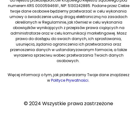
do rejestru przedsiębiorców Krajowego Rejestru Sądowego pod
numerem KRS 0000594691 , NIP: 5130242885. Podane przez Ciebie
twoje dane osobowe będziemy przetwarzać w celu wykonania
umowy o świadczenie usług drogą elektroniczną na zasadach
określonych w Regulaminie, jak również w celu wykonania
obowiązków wynikających z przepisów prawa ciążących na
administratorze oraz w celu komunikacji marketingowej. Masz
prawo do dostępu do swoich danych, ich sprostowania,
usunięcia, żądania ograniczenia ich przetwarzania oraz
przenoszenia danych w ustandaryzowanym formacie, a także
wyrażenia sprzeciwu wobec przetwarzania Twoich danych
osobowych.
Więcej informacji o tym, jak przetwarzamy Twoje dane znajdziesz
w
Polityce Prywatności
.
© 2024 Wszystkie prawa zastrzeżone