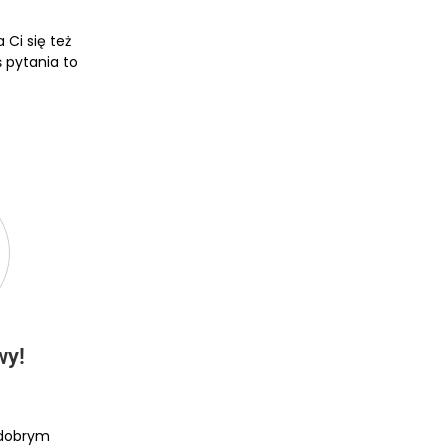
Ci się też
ś pytania to
wy!
i dobrym