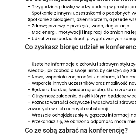
– Trzygodzinną dawkę wiedzy podaną w prosty spo
– Spotkanie z innymi uczestnikami o podobnych w
Spotkanie z biologiem, dziennikarzem, a przede 
– Zdrową przerwę – przekąski, woda, degustacja
– Moc energii, motywacji i inspiracji do zmian na l
– Udział w niespodziankach przygotowanych specja
Co zyskasz biorąc udział w konferenc
– Rzetelne informacje o zdrowiu i zdrowym stylu ży
wiedział, jak zadbać o swoje jelita, by cieszyć s
– Nowe, wspaniałe znajomości z osobami, które m
– Wsparcie innych uczestników oraz możliwość n
– Będziesz bardziej świadomą osobą, która zrozumie
– Otrzymasz zalecenia, dzięki którym będziesz wiedz
– Poznasz wartości odżywcze i właściwości zdrowo
zawartych w nich cennych substancji
– Wreszcie odnajdziesz się w gąszczu informacji 
– Przekonasz się, że obniżona odporność może mieć ź
Co ze sobą zabrać na konferencję?