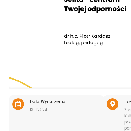
Data Wydarzenia:
Lo
13.11.2024
Żu
Kul
prz
par