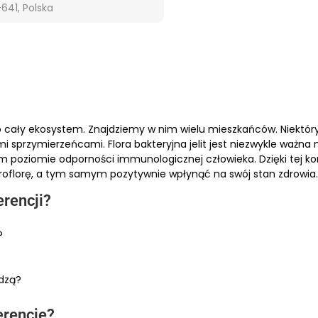
641, Polska
to cały ekosystem. Znajdziemy w nim wielu mieszkańców. Niektór
 sprzymierzeńcami. Flora bakteryjna jelit jest niezwykle ważna m
 poziomie odporności immunologicznej człowieka. Dzięki tej ko
kroflorę, a tym samym pozytywnie wpłynąć na swój stan zdrowia.
erencji?
?
odzą?
erencję?