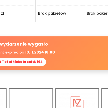
ł
Brak pakietów
Brak paki
Wydarzenie wygasło
ent expired on
13.11.2024 18:00
 Total tickets sold: 194