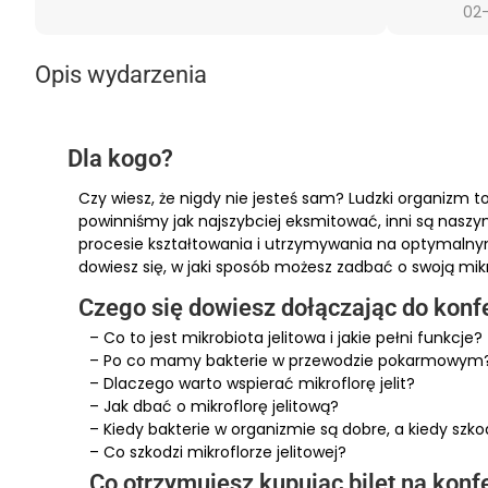
02-
Opis wydarzenia
Dla kogo?
Czy wiesz, że nigdy nie jesteś sam? Ludzki organizm 
powinniśmy jak najszybciej eksmitować, inni są naszymi
procesie kształtowania i utrzymywania na optymalnym
dowiesz się, w jaki sposób możesz zadbać o swoją mi
Czego się dowiesz dołączając do konf
– Co to jest mikrobiota jelitowa i jakie pełni funkcje?
– Po co mamy bakterie w przewodzie pokarmowym
– Dlaczego warto wspierać mikroflorę jelit?
– Jak dbać o mikroflorę jelitową?
– Kiedy bakterie w organizmie są dobre, a kiedy szk
– Co szkodzi mikroflorze jelitowej?
Co otrzymujesz kupując bilet na konf