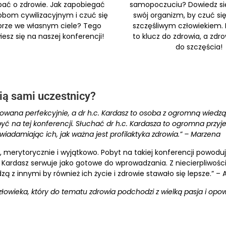
ać o zdrowie. Jak zapobiegać
samopoczuciu? Dowiedz się
bom cywilizacyjnym i czuć się
swój organizm, by czuć się 
rze we własnym ciele? Tego
szczęśliwym człowiekiem. 
esz się na naszej konferencji!
to klucz do zdrowia, a zdro
do szczęścia!
ią sami uczestnicy?
towana perfekcyjnie, a dr h.c. Kardasz to osoba z ogromną wiedzą
yć na tej konferencji. Słuchać dr h.c. Kardasza to ogromna przyj
świadamiając ich, jak ważna jest profilaktyka zdrowia.” – Marzena
e, merytorycznie i wyjątkowo. Pobyt na takiej konferencji powodu
otr Kardasz serwuje jako gotowe do wprowadzania. Z niecierpliwo
zą z innymi by również ich życie i zdrowie stawało się lepsze.” –
owieka, który do tematu zdrowia podchodzi z wielką pasja i opo