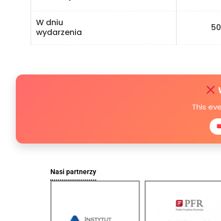
W dniu
50 z
wydarzenia
This ev

Nasi partnerzy