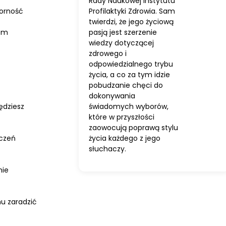
Rady Naukowej Instytutu
Profilaktyki Zdrowia. Sam
porność
twierdzi, że jego życiową
pasją jest szerzenie
zem
wiedzy dotyczącej
zdrowego i
odpowiedzialnego trybu
życia, a co za tym idzie
pobudzanie chęci do
dokonywania
świadomych wyborów,
ędziesz
które w przyszłości
zaowocują poprawą stylu
życia każdego z jego
dczeń
słuchaczy.
nie
mu zaradzić