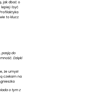
, jak dbać o
lepiej i być
Profilaktyka
wie to klucz
, pasją do
emność. Dzięki
je, że umysł
ścią czekam na
 Agnieszka
wiada o tym z