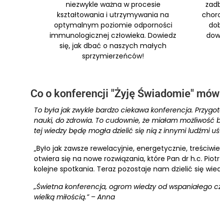
niezwykle ważna w procesie
zadb
kształtowania i utrzymywania na
choro
optymalnym poziomie odporności
dob
immunologicznej człowieka. Dowiedz
dowi
się, jak dbać o naszych małych
sprzymierzeńców!
Co o konferencji "Żyję Świadomie" mów
To była jak zwykle bardzo ciekawa konferencja. Przygo
nauki, do zdrowia. To cudownie, że miałam możliwość b
tej wiedzy będę mogła dzielić się nią z innymi ludźmi u
„Było jak zawsze rewelacyjnie, energetycznie, treściwi
otwiera się na nowe rozwiązania, które Pan dr h.c. Pi
kolejne spotkania. Teraz pozostaje nam dzielić się wied
„Świetna konferencja, ogrom wiedzy od wspaniałego czł
wielką miłością.” – Anna