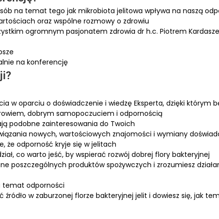
sób na temat tego jak mikrobiota jelitowa wpływa na naszą od
artościach oraz wspólne rozmowy o zdrowiu
wszystkim ogromnym pasjonatem zdrowia dr h.c. Piotrem Kardas
epsze
lnie na konferencję
ji?
cia w oparciu o doświadczenie i wiedzę Eksperta, dzięki którym b
ię zdrowiem, dobrym samopoczuciem i odpornością
ają podobne zainteresowania do Twoich
awiązania nowych, wartościowych znajomości i wymiany doświa
, że odporność kryje się w jelitach
iał, co warto jeść, by wspierać rozwój dobrej flory bakteryjnej
tne poszczególnych produktów spożywczych i zrozumiesz działa
na temat odporności
ródło w zaburzonej florze bakteryjnej jelit i dowiesz się, jak te