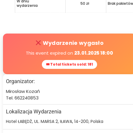
W dniu
50 zł
Brak pakietó
wydarzenia
Wydarzenie wygasło
This event expired on
23.01.2025 18:00
🎟 Total tickets sold: 181
Organizator:
Mirosław Kozań
Tel. 662240853
Lokalizacja Wydarzenia
Hotel ŁABĘDŹ, UL. MARSA 2, IŁAWA, 14-200, Polska