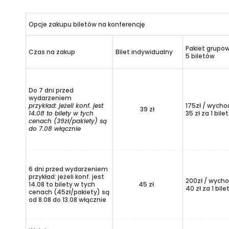
Opcje zakupu biletów na konferencję
Pakiet grupo
Czas na zakup
Bilet indywidualny
5 biletów
Do 7 dni przed
wydarzeniem
przykład: jeżeli konf. jest
175zł / wycho
39 zł
14.08 to bilety w tych
35 zł za 1 bilet
cenach (39zł/pakiety) są
do 7.08 włącznie
6 dni przed wydarzeniem
przykład: jeżeli konf. jest
200zł / wycho
14.08 to bilety w tych
45 zł
40 zł za 1 bile
cenach (45zł/pakiety) są
od 8.08 do 13.08 włącznie