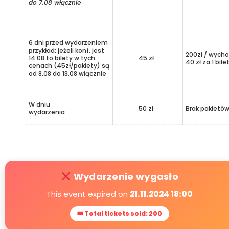
do 7.08 włącznie
6 dni przed wydarzeniem
przykład: jeżeli konf. jest
200zł / wycho
14.08 to bilety w tych
45 zł
40 zł za 1 bile
cenach (45zł/pakiety) są
od 8.08 do 13.08 włącznie
W dniu
50 zł
Brak pakietó
wydarzenia
Wydarzenie wygasło
This event expired on
21.11.2024 18:00
🎟 Total tickets sold: 200