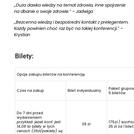
,,Duża dawka wiedzy na temat zdrowia, inne spojrzenie
na dbanie o swoje zdrowie.” – Jadwiga
,,Bezcenna wiedzą i bezpośredni kontakt z prelegentem.
Każdy powinien choć raz być na takiej konferencji.” –
Krystian
Bilety:
Opcje zakupu biletów na konferencję
Pakiet grupo
Czas na zakup
Bilet indywidualny
5 biletów
Do 7 dni przed
wydarzeniem
przykład: jeżeli konf. jest
175zł / wycho
39 zł
14.08 to bilety w tych
35 zł za 1 bilet
cenach (39zł/pakiety) są