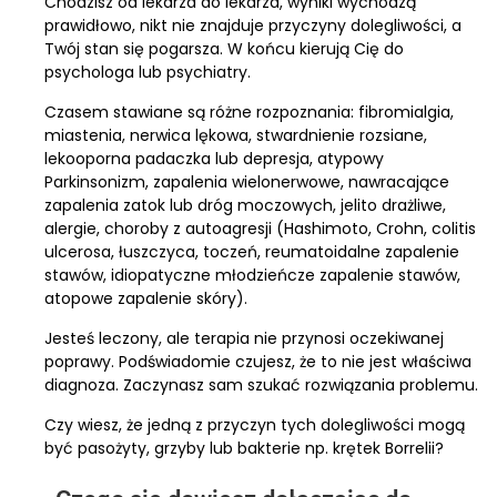
Chodzisz od lekarza do lekarza, wyniki wychodzą
prawidłowo, nikt nie znajduje przyczyny dolegliwości, a
Twój stan się pogarsza. W końcu kierują Cię do
psychologa lub psychiatry.
Czasem stawiane są różne rozpoznania: fibromialgia,
miastenia, nerwica lękowa, stwardnienie rozsiane,
lekooporna padaczka lub depresja, atypowy
Parkinsonizm, zapalenia wielonerwowe, nawracające
zapalenia zatok lub dróg moczowych, jelito drażliwe,
alergie, choroby z autoagresji (Hashimoto, Crohn, colitis
ulcerosa, łuszczyca, toczeń, reumatoidalne zapalenie
stawów, idiopatyczne młodzieńcze zapalenie stawów,
atopowe zapalenie skóry).
Jesteś leczony, ale terapia nie przynosi oczekiwanej
poprawy. Podświadomie czujesz, że to nie jest właściwa
diagnoza. Zaczynasz sam szukać rozwiązania problemu.
Czy wiesz, że jedną z przyczyn tych dolegliwości mogą
być pasożyty, grzyby lub bakterie np. krętek Borrelii?