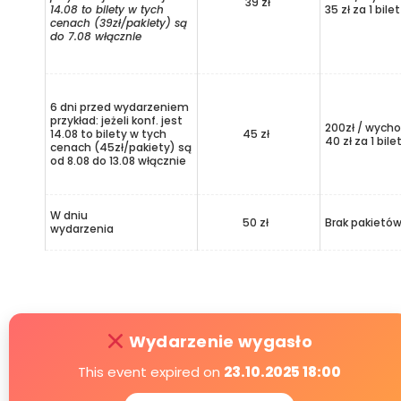
39 zł
14.08 to bilety w tych
35 zł za 1 bilet
cenach (39zł/pakiety) są
do 7.08 włącznie
6 dni przed wydarzeniem
przykład: jeżeli konf. jest
200zł / wycho
14.08 to bilety w tych
45 zł
40 zł za 1 bile
cenach (45zł/pakiety) są
od 8.08 do 13.08 włącznie
W dniu
50 zł
Brak pakietó
wydarzenia
Wydarzenie wygasło
This event expired on
23.10.2025 18:00