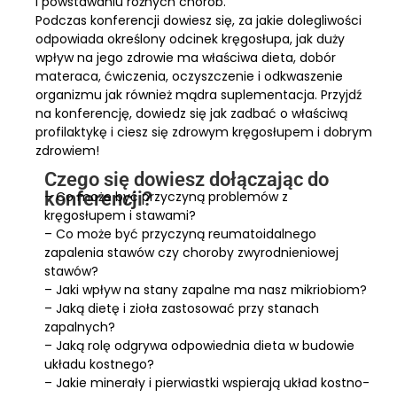
i powstawaniu różnych chorób.
Podczas konferencji dowiesz się, za jakie dolegliwości
odpowiada określony odcinek kręgosłupa, jak duży
wpływ na jego zdrowie ma właściwa dieta, dobór
materaca, ćwiczenia, oczyszczenie i odkwaszenie
organizmu jak również mądra suplementacja. Przyjdź
na konferencję, dowiedz się jak zadbać o właściwą
profilaktykę i ciesz się zdrowym kręgosłupem i dobrym
zdrowiem!
Czego się dowiesz dołączając do
konferencji?
– Co może być przyczyną problemów z
kręgosłupem i stawami?
– Co może być przyczyną reumatoidalnego
zapalenia stawów czy choroby zwyrodnieniowej
stawów?
– Jaki wpływ na stany zapalne ma nasz mikriobiom?
– Jaką dietę i zioła zastosować przy stanach
zapalnych?
– Jaką rolę odgrywa odpowiednia dieta w budowie
układu kostnego?
– Jakie minerały i pierwiastki wspierają układ kostno-