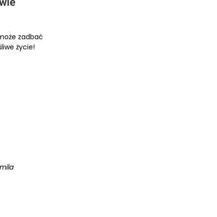
owie
omoże zadbać
liwe życie!
mila