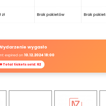
zł
Brak pakietów
Brak pakie
Wydarzenie wygasło
ent expired on
10.12.2024 18:00
🎟 Total tickets sold: 62