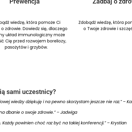
Prewencja
Zadbaj o zdr
bądź wiedzę, która pomoże Ci
Zdobądź wiedzę, która p
o zdrowie. Dowiedz się, dlaczego
o Twoje zdrowie i szczęś
ny układ immunologiczny może
ić Cię przed rozwojem boreliozy,
pasożytów i grzybów.
ią sami uczestnicy?
wej wiedzy dziękuję i na pewno skorzystam jeszcze nie raz.” – Ka
 na dbanie o swoje zdrowie.” – Jadwiga
 Każdy powinien choć raz być na takiej konferencji.” – Krystian