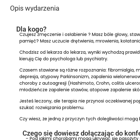
Opis wydarzenia
Dla kogo?
Czujesz zmęczenie i osłabienie ? Masz bóle głowy, stawó
pamięć? Masz uczucie drętwienia, mrowienia, kołatania
Chodzisz od lekarza do lekarza, wyniki wychodzą prawidł
kierują Cię do psychologa lub psychiatry.
Czasem stawiane są różne rozpoznania: fibromialgia, m
depresja, atypowy Parkinsonizm, zapalenia wielonerwowe
choroby z autoagresji (Hashimoto, Crohn, colitis ulcer
młodzieńcze zapalenie stawów, atopowe zapalenie skór
Jesteś leczony, ale terapia nie przynosi oczekiwanej p
szukać rozwiązania problemu.
Czy wiesz, że jedną z przyczyn tych dolegliwości mogą by
Czego się dowiesz dołączając do konf
– Pod jakimi chorobami mogą ukrywać się pasożyty 