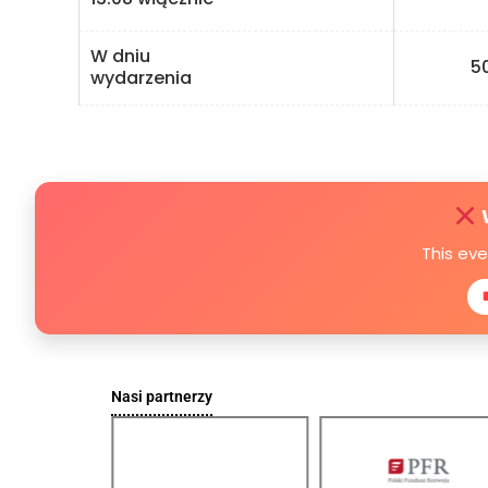
W dniu
50 
wydarzenia
This ev
Nasi partnerzy