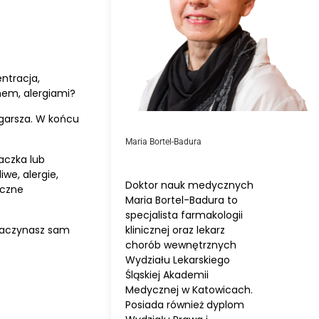
ntracja,
nem, alergiami?
ogarsza. W końcu
Maria Bortel-Badura
aczka lub
we, alergie,
Doktor nauk medycznych
yczne
Maria Bortel-Badura to
specjalista farmakologii
klinicznej oraz lekarz
 Zaczynasz sam
chorób wewnętrznych
Wydziału Lekarskiego
Śląskiej Akademii
Medycznej w Katowicach.
Posiada również dyplom