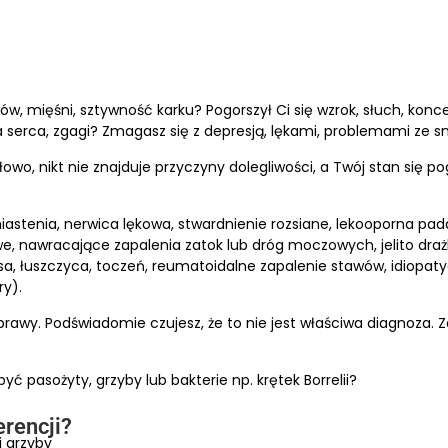
w, mięśni, sztywność karku? Pogorszył Ci się wzrok, słuch, konce
 serca, zgagi? Zmagasz się z depresją, lękami, problemami ze s
owo, nikt nie znajduje przyczyny dolegliwości, a Twój stan się p
iastenia, nerwica lękowa, stwardnienie rozsiane, lekooporna pad
, nawracające zapalenia zatok lub dróg moczowych, jelito drażli
osa, łuszczyca, toczeń, reumatoidalne zapalenie stawów, idiopat
y).
oprawy. Podświadomie czujesz, że to nie jest właściwa diagnoza.
ć pasożyty, grzyby lub bakterie np. krętek Borrelii?
erencji?
i grzyby