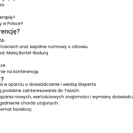
za
erapię?
zy w Polsce?
rencję?
ób.
tościach oraz wspólne rozmowy o zdrowiu.
d. Marią Bortel-Badurą.
sze.
nie na konferencję.
i?
ia w oparciu o doświadczenie i wiedzę Eksperta.
ją podobne zainteresowania do Twoich.
iązania nowych, wartościowych znajomości i wymiany doświadc
agadnienie chorób utajonych.
temat boreliozy.