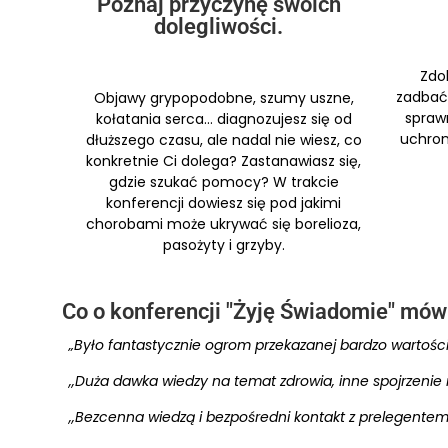
Poznaj przyczynę swoich
dolegliwości.
Zdo
zadbać 
Objawy grypopodobne, szumy uszne,
spraw
kołatania serca… diagnozujesz się od
uchron
dłuższego czasu, ale nadal nie wiesz, co
konkretnie Ci dolega? Zastanawiasz się,
gdzie szukać pomocy? W trakcie
konferencji dowiesz się pod jakimi
chorobami może ukrywać się borelioza,
pasożyty i grzyby.
Co o konferencji "Żyję Świadomie" mów
„Było fantastycznie ogrom przekazanej bardzo wartościo
,,Duża dawka wiedzy na temat zdrowia, inne spojrzenie
,,Bezcenna wiedzą i bezpośredni kontakt z prelegentem.