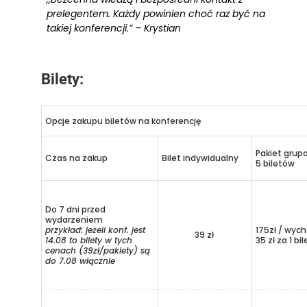
prelegentem. Każdy powinien choć raz być na
takiej konferencji.” – Krystian
Bilety:
Opcje zakupu biletów na konferencję
Pakiet grup
Czas na zakup
Bilet indywidualny
5 biletów
Do 7 dni przed
wydarzeniem
przykład: jeżeli konf. jest
175zł / wych
39 zł
14.08 to bilety w tych
35 zł za 1 bil
cenach (39zł/pakiety) są
do 7.08 włącznie