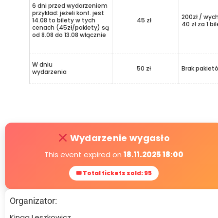
6 dni przed wydarzeniem
przykład: jeżeli konf. jest
200zł / wyc
14.08 to bilety w tych
45 zł
40 zł za 1 bi
cenach (45zł/pakiety) są
od 8.08 do 13.08 włącznie
W dniu
50 zł
Brak pakiet
wydarzenia
Wydarzenie wygasło
This event expired on
18.11.2025 18:00
🎟 Total tickets sold: 95
Organizator:
Kinga Leszkowicz