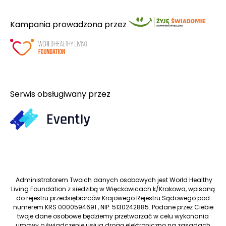
Kampania prowadzona przez
Serwis obsługiwany przez
Administratorem Twoich danych osobowych jest World Healthy
Living Foundation z siedzibą w Więckowicach k/Krakowa, wpisaną
do rejestru przedsiębiorców Krajowego Rejestru Sądowego pod
numerem KRS 0000594691 , NIP: 5130242885. Podane przez Ciebie
twoje dane osobowe będziemy przetwarzać w celu wykonania
umowy o świadczenie usług drogą elektroniczną na zasadach