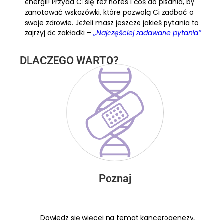
energii! Przyda Ci się też notes i coś do pisania, by
zanotować wskazówki, które pozwolą Ci zadbać o
swoje zdrowie. Jeżeli masz jeszcze jakieś pytania to
zajrzyj do zakładki –
,,Najczęściej zadawane pytania”
DLACZEGO WARTO?
Poznaj
Dowiedz się więcej na temat kancerogenezy,