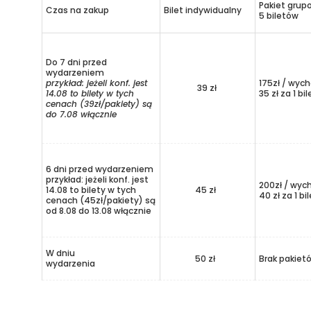
Pakiet grup
Czas na zakup
Bilet indywidualny
5 biletów
Do 7 dni przed
wydarzeniem
przykład: jeżeli konf. jest
175zł / wych
39 zł
14.08 to bilety w tych
35 zł za 1 bil
cenach (39zł/pakiety) są
do 7.08 włącznie
6 dni przed wydarzeniem
przykład: jeżeli konf. jest
200zł / wyc
14.08 to bilety w tych
45 zł
40 zł za 1 bi
cenach (45zł/pakiety) są
od 8.08 do 13.08 włącznie
W dniu
50 zł
Brak pakiet
wydarzenia