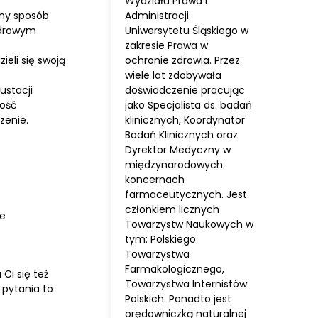
Wydziału Prawa i
Administracji
pny sposób
Uniwersytetu Śląskiego w
zdrowym
zakresie Prawa w
ochronie zdrowia. Przez
ieli się swoją
wiele lat zdobywała
doświadczenie pracując
ustacji
jako Specjalista ds. badań
ność
klinicznych, Koordynator
zenie.
Badań Klinicznych oraz
Dyrektor Medyczny w
międzynarodowych
koncernach
farmaceutycznych. Jest
członkiem licznych
ie
Towarzystw Naukowych w
tym: Polskiego
Towarzystwa
Farmakologicznego,
Ci się też
Towarzystwa Internistów
 pytania to
Polskich. Ponadto jest
orędowniczką naturalnej