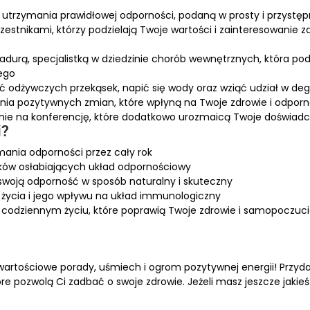
utrzymania prawidłowej odporności, podaną w prosty i przystę
estnikami, którzy podzielają Twoje wartości i zainteresowanie 
adurą, specjalistką w dziedzinie chorób wewnętrznych, która podz
ego
 odżywczych przekąsek, napić się wody oraz wziąć udział w deg
zenia pozytywnych zmian, które wpłyną na Twoje zdrowie i odpor
nie na konferencję, które dodatkowo urozmaicą Twoje doświadc
i?
ania odporności przez cały rok
ków osłabiających układ odpornościowy
swoją odporność w sposób naturalny i skuteczny
życia i jego wpływu na układ immunologiczny
 codziennym życiu, które poprawią Twoje zdrowie i samopoczuc
artościowe porady, uśmiech i ogrom pozytywnej energii! Przyda 
re pozwolą Ci zadbać o swoje zdrowie. Jeżeli masz jeszcze jakieś