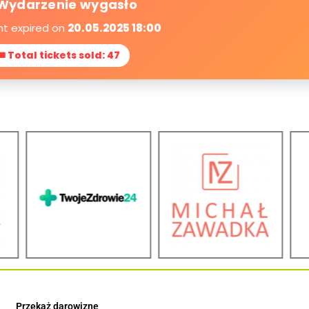
Wydarzenie wygasło
nt expired on
20.05.2025 18:00
🎟 Total tickets sold: 47
Przekaż darowiznę