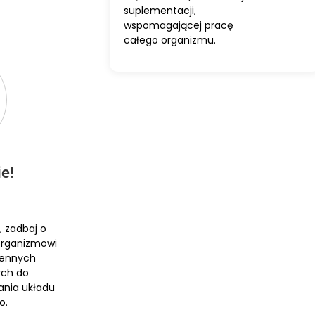
suplementacji,
wspomagającej pracę
całego organizmu.
e!
 zadbaj o
 organizmowi
cennych
ych do
ania układu
o.