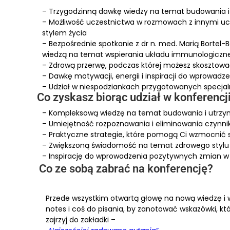
– Trzygodzinną dawkę wiedzy na temat budowania i 
– Możliwość uczestnictwa w rozmowach z innymi ucz
stylem życia
– Bezpośrednie spotkanie z dr n. med. Marią Bortel-B
wiedzą na temat wspierania układu immunologiczn
– Zdrową przerwę, podczas której możesz skosztować
– Dawkę motywacji, energii i inspiracji do wprowad
– Udział w niespodziankach przygotowanych specjal
Co zyskasz biorąc udział w konferencj
– Kompleksową wiedzę na temat budowania i utrzym
– Umiejętność rozpoznawania i eliminowania czynni
– Praktyczne strategie, które pomogą Ci wzmocnić 
– Zwiększoną świadomość na temat zdrowego stylu 
– Inspirację do wprowadzenia pozytywnych zmian w
Co ze sobą zabrać na konferencję?
Przede wszystkim otwartą głowę na nową wiedzę i w
notes i coś do pisania, by zanotować wskazówki, któ
zajrzyj do zakładki –