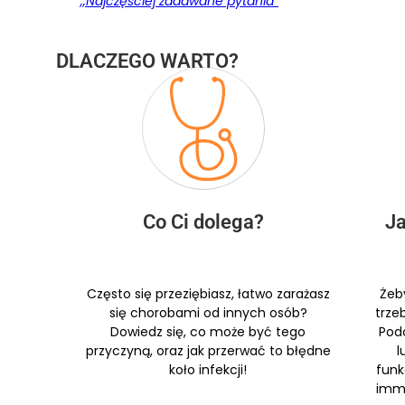
,,Najczęściej zadawane pytania”
DLACZEGO WARTO?
Co Ci dolega?​
Ja
Często się przeziębiasz, łatwo zarażasz
Żeb
się chorobami od innych osób?
trzeb
Dowiedz się, co może być tego
Pod
przyczyną, oraz jak przerwać to błędne
l
koło infekcji!
funk
immu