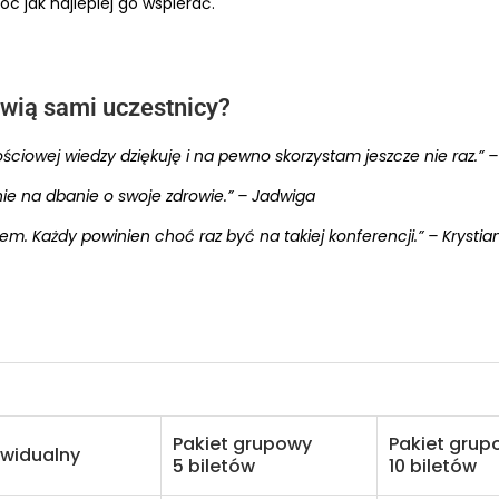
c jak najlepiej go wspierać.
ówią sami uczestnicy?
ciowej wiedzy dziękuję i na pewno skorzystam jeszcze nie raz.” –
nie na dbanie o swoje zdrowie.” – Jadwiga
em. Każdy powinien choć raz być na takiej konferencji.” – Krystia
Pakiet grupowy
Pakiet grup
ywidualny
5 biletów
10 biletów