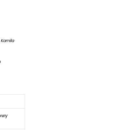
 Kamila
n
owy