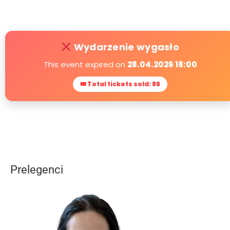
Wydarzenie wygasło
This event expired on
28.04.2026 18:00
🎟 Total tickets sold: 86
Prelegenci