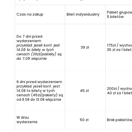
Pakiet grupo
Czas na zakup
Bilet indywidualny
5 biletów
Do 7 dni przed
wydarzeniem
przykład: jeżeli konf. jest
175zł / wycho
39 zł
14.08 to bilety w tych
35 zł za 1 bilet
cenach (39zł/pakiety) są
do 7.08 włącznie
6 dni przed wydarzeniem
przykład: jeżeli konf. jest
200zł / wycho
14.08 to bilety w tych
45 zł
40 zł za 1 bile
cenach (45zł/pakiety) są
od 8.08 do 13.08 włącznie
W dniu
50 zł
Brak pakietó
wydarzenia