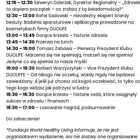
12:15 – 12:30
Seweryn Dzierżak, Dyrektor Regionalny – „Zdrowi
to dopiero początek – co zrobisz z tą świadomością?”
12:30 – 13:00
Rafał Sadowski – niezależny ekspert branży
beauty. Badania aparaturowe i aplikacyjne prowadzone na
kosmetykach firmy DUOLIFE
13:00 – 13:45
Gorące krzesła – historie zdrowia
13:45 – 14:30
Przerwa na lunch
14:30 – 15:00
Tomasz Zabawa – Pierwszy Prezydent Klubu
DUOLIFE Marzenia się nie spełniają, marzeń się nie spełnia!
Jedyne co się spełnia to nasze myśli!
15:00 – 15:30
Norbert Warzyszyński – Vice Prezydent Klubu
DUOLIFFE – Od nikogo nie oczekuj, wtedy nigdy nie będziesz
zawiedziony. A jeśli już chcesz od kogoś oczekiwać, to tylko o
tego kogo widzisz jak patrzysz w lustro.
15:30 – 16:30
Gorące krzesła – historie osób, które osiągnęły
sukces w zdrowiu i finansach
16:30 – 17:00
– Losowanie nagród, podsumowanie
Do zobaczenia!
*Fundacja World Healthy Living informuje, że nie jest
organizatorem wydarzenie, ani nie zostały one organizowane