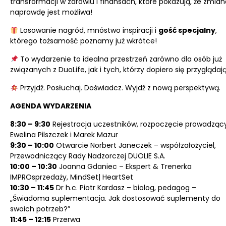
transformacji w zdrowiu i finansach, które pokazują, że zmian
naprawdę jest możliwa!
Losowanie nagród, mnóstwo inspiracji i
gość specjalny
,
którego tożsamość poznamy już wkrótce!
To wydarzenie to idealna przestrzeń zarówno dla osób już
związanych z DuoLife, jak i tych, którzy dopiero się przyglądają
Przyjdź. Posłuchaj. Doświadcz. Wyjdź z nową perspektywą.
AGENDA WYDARZENIA
8:30 – 9:30
Rejestracja uczestników, rozpoczęcie prowadząc
Ewelina Pilszczek i Marek Mazur
9:30 – 10:00
Otwarcie Norbert Janeczek – współzałożyciel,
Przewodniczący Rady Nadzorczej DUOLIE S.A.
10:00 – 10:30
Joanna Gdaniec – Ekspert & Trenerka
IMPROsprzedaży, MindSet| HeartSet
10:30 – 11:45
Dr h.c. Piotr Kardasz – biolog, pedagog –
„Świadoma suplementacja. Jak dostosować suplementy do
swoich potrzeb?”
11:45 – 12:15
Przerwa