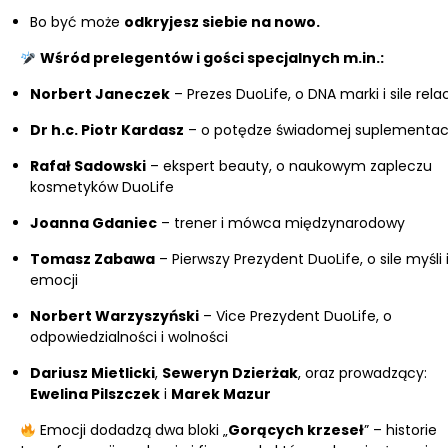
Bo być może
odkryjesz siebie na nowo.
Wśród prelegentów i gości specjalnych m.in.:
Norbert Janeczek
– Prezes DuoLife, o DNA marki i sile relac
Dr h.c. Piotr Kardasz
– o potędze świadomej suplementacj
Rafał Sadowski
– ekspert beauty, o naukowym zapleczu
kosmetyków DuoLife
Joanna Gdaniec
– trener i mówca międzynarodowy
Tomasz Zabawa
– Pierwszy Prezydent DuoLife, o sile myśli 
emocji
Norbert Warzyszyński
– Vice Prezydent DuoLife, o
odpowiedzialności i wolności
Dariusz Mietlicki
,
Seweryn Dzierżak
, oraz prowadzący:
Ewelina Pilszczek
i
Marek Mazur
Emocji dodadzą dwa bloki „
Gorących krzeseł
” – historie