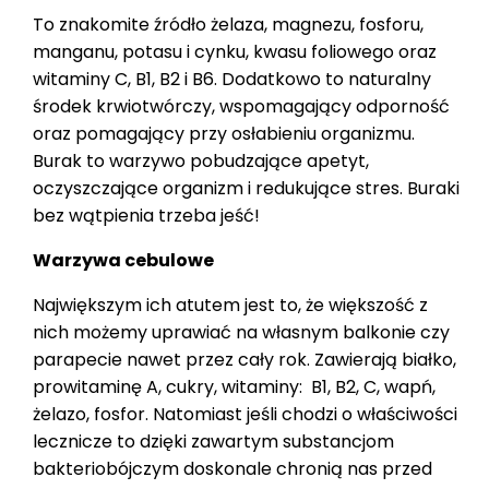
To znakomite źródło żelaza, magnezu, fosforu,
manganu, potasu i cynku, kwasu foliowego oraz
witaminy C, B1, B2 i B6. Dodatkowo to naturalny
środek krwiotwórczy, wspomagający odporność
oraz pomagający przy osłabieniu organizmu.
Burak to warzywo pobudzające apetyt,
oczyszczające organizm i redukujące stres. Buraki
bez wątpienia trzeba jeść!
Warzywa cebulowe
Największym ich atutem jest to, że większość z
nich możemy uprawiać na własnym balkonie czy
parapecie nawet przez cały rok. Zawierają białko,
prowitaminę A, cukry, witaminy: B1, B2, C, wapń,
żelazo, fosfor. Natomiast jeśli chodzi o właściwości
lecznicze to dzięki zawartym substancjom
bakteriobójczym doskonale chronią nas przed