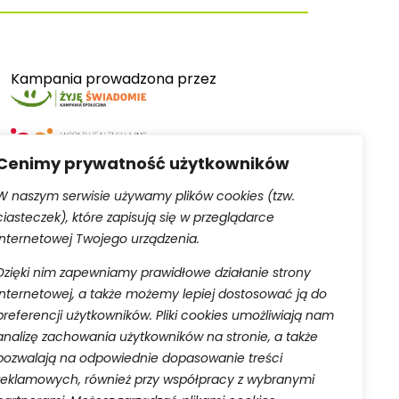
Kampania prowadzona przez
Cenimy prywatność użytkowników
W naszym serwisie używamy plików cookies (tzw.
ciasteczek), które zapisują się w przeglądarce
Serwis obsługiwany przez
internetowej Twojego urządzenia.
Dzięki nim zapewniamy prawidłowe działanie strony
internetowej, a także możemy lepiej dostosować ją do
preferencji użytkowników. Pliki cookies umożliwiają nam
analizę zachowania użytkowników na stronie, a także
pozwalają na odpowiednie dopasowanie treści
aną do rejestru przedsiębiorców Krajowego Rejestru
reklamowych, również przy współpracy z wybranymi
 w celu wykonania umowy o świadczenie usług drogą