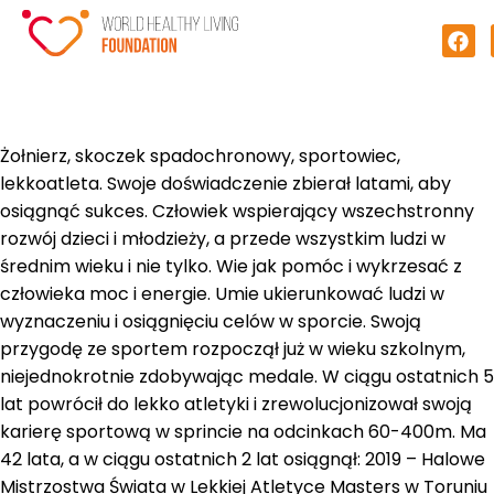
Żołnierz, skoczek spadochronowy, sportowiec,
lekkoatleta. Swoje doświadczenie zbierał latami, aby
osiągnąć sukces. Człowiek wspierający wszechstronny
rozwój dzieci i młodzieży, a przede wszystkim ludzi w
średnim wieku i nie tylko. Wie jak pomóc i wykrzesać z
człowieka moc i energie. Umie ukierunkować ludzi w
wyznaczeniu i osiągnięciu celów w sporcie. Swoją
przygodę ze sportem rozpoczął już w wieku szkolnym,
niejednokrotnie zdobywając medale. W ciągu ostatnich 5
lat powrócił do lekko atletyki i zrewolucjonizował swoją
karierę sportową w sprincie na odcinkach 60-400m. Ma
42 lata, a w ciągu ostatnich 2 lat osiągnął: 2019 – Halowe
Mistrzostwa Świata w Lekkiej Atletyce Masters w Toruniu