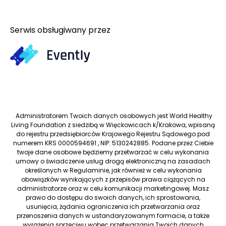
Serwis obsługiwany przez
Administratorem Twoich danych osobowych jest World Healthy
Living Foundation z siedzibą w Więckowicach k/Krakowa, wpisaną
do rejestru przedsiębiorców Krajowego Rejestru Sądowego pod
numerem KRS 0000594691 , NIP: 5130242885. Podane przez Ciebie
twoje dane osobowe będziemy przetwarzać w celu wykonania
umowy o świadczenie usług drogą elektroniczną na zasadach
określonych w Regulaminie, jak również w celu wykonania
obowiązków wynikających z przepisów prawa ciążących na
administratorze oraz w celu komunikacji marketingowej. Masz
prawo do dostępu do swoich danych, ich sprostowania,
usunięcia, żądania ograniczenia ich przetwarzania oraz
przenoszenia danych w ustandaryzowanym formacie, a także
wyrażenia sprzeciwu wobec przetwarzania Twoich danych