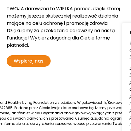
TWOJA darowizna to WIELKA pomoc, dzięki której
możemy jeszcze skuteczniej realizować działania
mające na celu ochronę i promocję zdrowia.
Dziękujemy za przekazanie darowizny na naszą
Fundację! Wybierz dogodną dla Ciebie formę
płatności.
Wspieraj nas
d Healthy Living Foundation z siedzibą w Więckowicach k/Krakowa, wpis
42885. Podane przez Ciebie twoje dane osobowe będziemy przetwarzać
inie, jak również w celu wykonania obowiązków wynikających z przepisó
pu do swoich danych, ich sprostowania, usunięcia, żądania ograniczen
 formacie, a także wyrażenia sprzeciwu wobec przetwarzania Twoich 