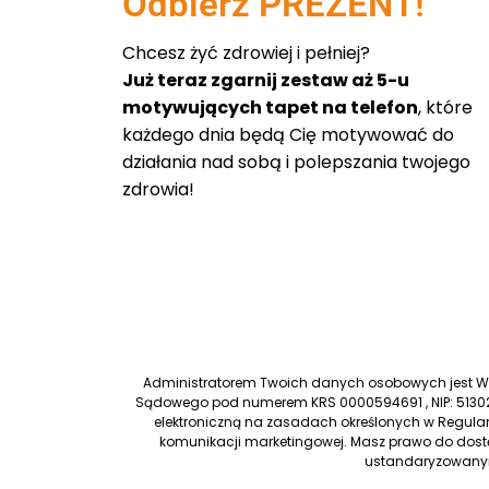
Odbierz PREZENT!
Chcesz żyć zdrowiej i pełniej?
Już teraz zgarnij zestaw aż 5-u
motywujących tapet na telefon
, które
każdego dnia będą Cię motywować do
działania nad sobą i polepszania twojego
zdrowia!
Administratorem Twoich danych osobowych jest Worl
Sądowego pod numerem KRS 0000594691 , NIP: 51302
elektroniczną na zasadach określonych w Regulam
komunikacji marketingowej. Masz prawo do dostę
ustandaryzowanym