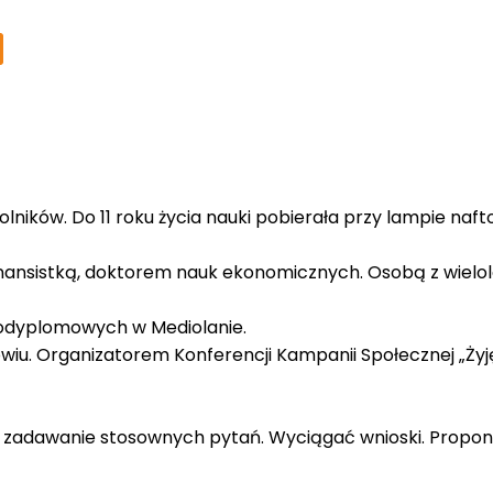
rolników. Do 11 roku życia nauki pobierała przy lampie naf
inansistką, doktorem nauk ekonomicznych. Osobą z wielo
podyplomowych w Mediolanie.
rowiu. Organizatorem Konferencji Kampanii Społecznej „Żyj
z zadawanie stosownych pytań. Wyciągać wnioski. Propo