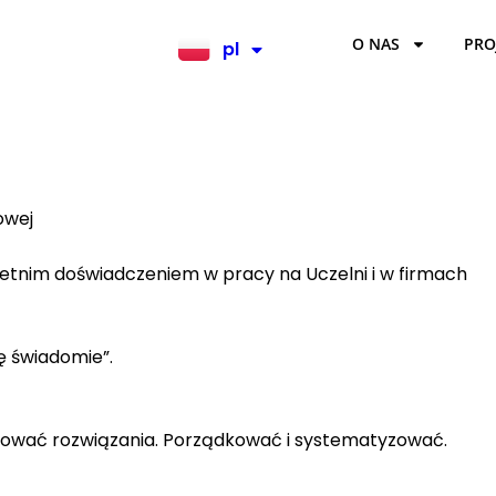
O NAS
PRO
pl
en
towej
letnim doświadczeniem w pracy na Uczelni i w firmach
ę świadomie”.
nować rozwiązania. Porządkować i systematyzować.