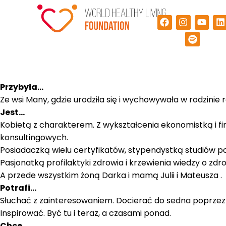
Przybyła…
Ze wsi Many, gdzie urodziła się i wychowywała w rodzinie 
Jest…
Kobietą z charakterem. Z wykształcenia ekonomistką i f
konsultingowych.
Posiadaczką wielu certyfikatów, stypendystką studiów 
Pasjonatką profilaktyki zdrowia i krzewienia wiedzy o zd
A przede wszystkim żoną Darka i mamą Julii i Mateusza .
Potrafi…
Słuchać z zainteresowaniem. Docierać do sedna poprze
Inspirować. Być tu i teraz, a czasami ponad.
Chce…