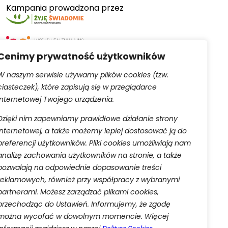
Kampania prowadzona przez
Cenimy prywatność użytkowników
W naszym serwisie używamy plików cookies (tzw.
ciasteczek), które zapisują się w przeglądarce
Serwis obsługiwany przez
internetowej Twojego urządzenia.
Dzięki nim zapewniamy prawidłowe działanie strony
internetowej, a także możemy lepiej dostosować ją do
preferencji użytkowników. Pliki cookies umożliwiają nam
analizę zachowania użytkowników na stronie, a także
pozwalają na odpowiednie dopasowanie treści
aną do rejestru przedsiębiorców Krajowego Rejestru
reklamowych, również przy współpracy z wybranymi
 w celu wykonania umowy o świadczenie usług drogą
partnerami. Możesz zarządzać plikami cookies,
w prawa ciążących na administratorze oraz w celu
przechodząc do Ustawień. Informujemy, że zgodę
ia ich przetwarzania oraz przenoszenia danych w
danych osobowych.
można wycofać w dowolnym momencie. Więcej