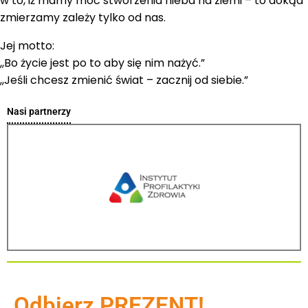
w to, iż mamy moc stworzenia nieba na ziemi – to dokąd
zmierzamy zależy tylko od nas.
Jej motto:
,,Bo życie jest po to aby się nim nażyć.”
,,Jeśli chcesz zmienić świat – zacznij od siebie.”
Nasi partnerzy
Odbierz PREZENT!