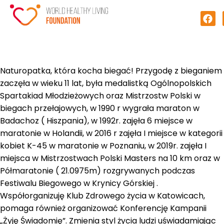
Naturopatka, która kocha biegać! Przygodę z bieganiem
zaczęła w wieku 11 lat, była medalistką Ogólnopolskich
Spartakiad Młodzieżowych oraz Mistrzostw Polski w
biegach przełajowych, w 1990 r wygrała maraton w
Badachoz ( Hiszpania), w 1992r. zajęła 6 miejsce w
maratonie w Holandii, w 2016 r zajęła I miejsce w kategorii
kobiet K-45 w maratonie w Poznaniu, w 2019r. zajęła I
miejsca w Mistrzostwach Polski Masters na 10 km oraz w
Półmaratonie ( 21.0975m) rozgrywanych podczas
Festiwalu Biegowego w Krynicy Górskiej .
Współorganizuję Klub Zdrowego życia w Katowicach,
pomaga również organizować Konferencję Kampanii
„Żyję Świadomię”. Zmienia styl życia ludzi uświadamiając