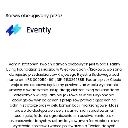
Serwis obsługiwany przez
Administratorem Twoich danych osobowych jest World Healthy
Living Foundation z siedzibą w Więckowicach k/Krakowa, wpisaną
do rejestru przedsiębiorców Krajowego Rejestru Sądowego pod
numerem KRS 0000594691 , NIP: 5130242885. Podane przez Ciebie
twoje dane osobowe będziemy przetwarzać w celu wykonania
umowy o świadczenie usług drogą elektroniczną na zasadach
określonych w Regulaminie, jak również w celu wykonania
obowiązków wynikających z przepisów prawa ciążących na
administratorze oraz w celu komunikacji marketingowej. Masz
prawo do dostępu do swoich danych, ich sprostowania,
usunięcia, żądania ograniczenia ich przetwarzania oraz
przenoszenia danych w ustandaryzowanym formacie, a także
wyrażenia sprzeciwu wobec przetwarzania Twoich danych