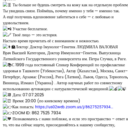
Ты больше не будешь смотреть на кожу как на отдельную проблем
Ты увидишь связи. Поймёшь, почему именно у тебя — именно так.
А ещё получишь вдохновение заботиться о себе — с любовью и
удовольствием.
Участие бесплатное.
Твоё лицо — это история.
Настало время прочитать её с вниманием и нежностью.
Лектор: Доктор Імунолог-Генетик ЛЮДМИЛА ВАЛОВАЯ
Врач Высшей Категории, Доктор Иммунолог-Генетик. Выпускница
Латвийского Государственного университета им. Петра Стучки, в Риге.
С 1999 года постоянный Спикер Конференций по профилактике
здоровья в Ташкенте (Узбекистан), Актау (Казахстан), Москва, Санкт-
Петербург, Арзамас (Россия), Рига (Латвия), Львов, Одесса, Тернополь
Винница, Измаил (Украина) . Автор научных работ по совместному
использованию аутовакцин с натуралистической медициной.
Дата: 07.07.2025
Время: 20:00 (по киевскому времени)
Как попасть:
https://us02web.zoom.us/j/86275257934…
ZOOM ID: 862 7525 7934
Познакомьтесь с нами поближе, и если это пространство – ответ 
то, что вы сейчас ищете, присоединяйтесь к нашему сообществу,