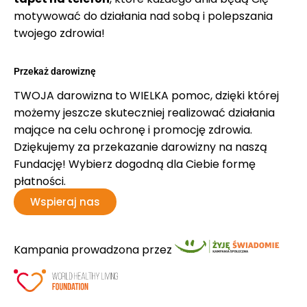
motywować do działania nad sobą i polepszania
twojego zdrowia!
Przekaż darowiznę
TWOJA darowizna to WIELKA pomoc, dzięki której
możemy jeszcze skuteczniej realizować działania
mające na celu ochronę i promocję zdrowia.
Dziękujemy za przekazanie darowizny na naszą
Fundację! Wybierz dogodną dla Ciebie formę
płatności.
Wspieraj nas
Kampania prowadzona przez