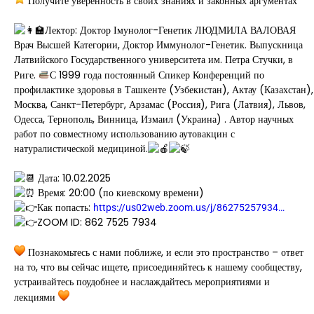
Получите уверенность в своих знаниях и законных аргументах
Лектор: Доктор Імунолог-Генетик ЛЮДМИЛА ВАЛОВАЯ
Врач Высшей Категории, Доктор Иммунолог-Генетик. Выпускница
Латвийского Государственного университета им. Петра Стучки, в
Риге.
С 1999 года постоянный Спикер Конференций по
профилактике здоровья в Ташкенте (Узбекистан), Актау (Казахстан),
Москва, Санкт-Петербург, Арзамас (Россия), Рига (Латвия), Львов,
Одесса, Тернополь, Винница, Измаил (Украина) . Автор научных
работ по совместному использованию аутовакцин с
натуралистической медициной.
Дата: 10.02.2025
Время: 20:00 (по киевскому времени)
Как попасть:
https://us02web.zoom.us/j/86275257934…
ZOOM ID: 862 7525 7934
Познакомьтесь с нами поближе, и если это пространство – ответ
на то, что вы сейчас ищете, присоединяйтесь к нашему сообществу,
устраивайтесь поудобнее и наслаждайтесь мероприятиями и
лекциями