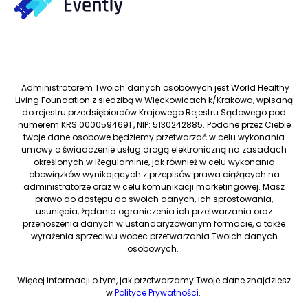
Administratorem Twoich danych osobowych jest World Healthy
Living Foundation z siedzibą w Więckowicach k/Krakowa, wpisaną
do rejestru przedsiębiorców Krajowego Rejestru Sądowego pod
numerem KRS 0000594691 , NIP: 5130242885. Podane przez Ciebie
twoje dane osobowe będziemy przetwarzać w celu wykonania
umowy o świadczenie usług drogą elektroniczną na zasadach
określonych w Regulaminie, jak również w celu wykonania
obowiązków wynikających z przepisów prawa ciążących na
administratorze oraz w celu komunikacji marketingowej. Masz
prawo do dostępu do swoich danych, ich sprostowania,
usunięcia, żądania ograniczenia ich przetwarzania oraz
przenoszenia danych w ustandaryzowanym formacie, a także
wyrażenia sprzeciwu wobec przetwarzania Twoich danych
osobowych.
Więcej informacji o tym, jak przetwarzamy Twoje dane znajdziesz
w
Polityce Prywatności
.