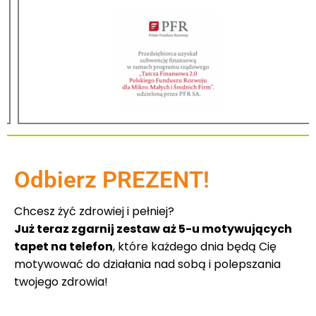
Odbierz PREZENT!
Chcesz żyć zdrowiej i pełniej?
Już teraz zgarnij zestaw aż 5-u motywujących
tapet na telefon
, które każdego dnia będą Cię
motywować do działania nad sobą i polepszania
twojego zdrowia!