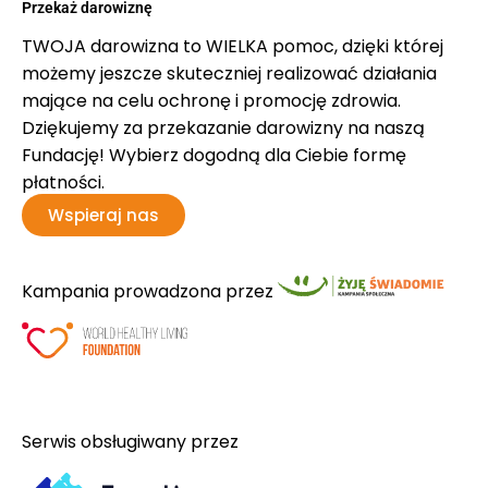
Przekaż darowiznę
TWOJA darowizna to WIELKA pomoc, dzięki której
możemy jeszcze skuteczniej realizować działania
mające na celu ochronę i promocję zdrowia.
Dziękujemy za przekazanie darowizny na naszą
Fundację! Wybierz dogodną dla Ciebie formę
płatności.
Wspieraj nas
Kampania prowadzona przez
Serwis obsługiwany przez