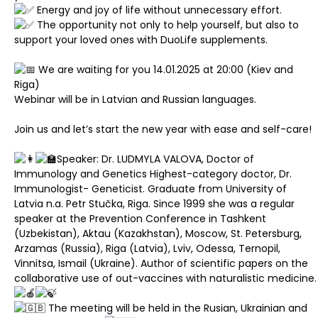
Energy and joy of life without unnecessary effort.
The opportunity not only to help yourself, but also to
support your loved ones with DuoLife supplements.
We are waiting for you 14.01.2025 at 20:00 (Kiev and
Riga)
Webinar will be in Latvian and Russian languages.
Join us and let’s start the new year with ease and self-care!
Speaker: Dr. LUDMYLA VALOVA, Doctor of
Immunology and Genetics Highest-category doctor, Dr.
Immunologist- Geneticist. Graduate from University of
Latvia n.a. Petr Stučka, Riga. Since 1999 she was a regular
speaker at the Prevention Conference in Tashkent
(Uzbekistan), Aktau (Kazakhstan), Moscow, St. Petersburg,
Arzamas (Russia), Riga (Latvia), Lviv, Odessa, Ternopil,
Vinnitsa, Ismail (Ukraine). Author of scientific papers on the
collaborative use of out-vaccines with naturalistic medicine.
The meeting will be held in the Rusian, Ukrainian and