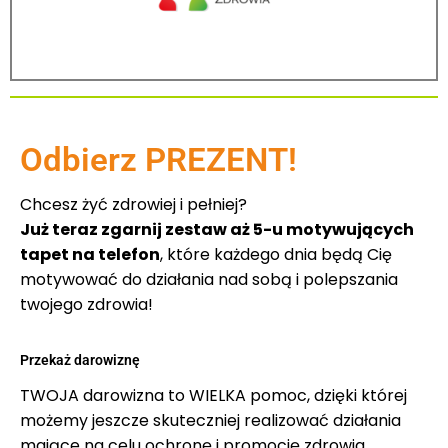
Odbierz PREZENT!
Chcesz żyć zdrowiej i pełniej?
Już teraz zgarnij zestaw aż 5-u motywujących
tapet na telefon
, które każdego dnia będą Cię
motywować do działania nad sobą i polepszania
twojego zdrowia!
Przekaż darowiznę
TWOJA darowizna to WIELKA pomoc, dzięki której
możemy jeszcze skuteczniej realizować działania
mające na celu ochronę i promocję zdrowia.