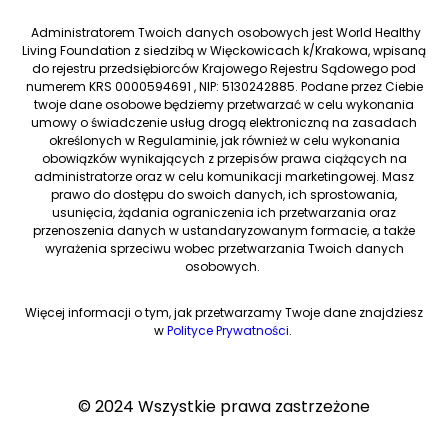
Administratorem Twoich danych osobowych jest World Healthy
Living Foundation z siedzibą w Więckowicach k/Krakowa, wpisaną
do rejestru przedsiębiorców Krajowego Rejestru Sądowego pod
numerem KRS 0000594691 , NIP: 5130242885. Podane przez Ciebie
twoje dane osobowe będziemy przetwarzać w celu wykonania
umowy o świadczenie usług drogą elektroniczną na zasadach
określonych w Regulaminie, jak również w celu wykonania
obowiązków wynikających z przepisów prawa ciążących na
administratorze oraz w celu komunikacji marketingowej. Masz
prawo do dostępu do swoich danych, ich sprostowania,
usunięcia, żądania ograniczenia ich przetwarzania oraz
przenoszenia danych w ustandaryzowanym formacie, a także
wyrażenia sprzeciwu wobec przetwarzania Twoich danych
osobowych.
Więcej informacji o tym, jak przetwarzamy Twoje dane znajdziesz
w
Polityce Prywatności
.
© 2024 Wszystkie prawa zastrzeżone