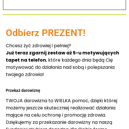
Odbierz PREZENT!
Chcesz żyć zdrowiej i pełniej?
Już teraz zgarnij zestaw aż 5-u motywujących
tapet na telefon
, które każdego dnia będą Cię
motywować do działania nad sobą i polepszania
twojego zdrowia!
Przekaż darowiznę
TWOJA darowizna to WIELKA pomoc, dzięki której
możemy jeszcze skuteczniej realizować działania
mające na celu ochronę i promocję zdrowia.
Dziękujemy za przekazanie darowizny na naszą