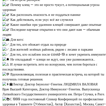
Почему клещ — это не просто «укус», а потенциальная угроза
здоровью
Как распознать опасность и не поддаться панике
Как действовать, если укус всё же случился
Какие ошибки при удалении клещей совершают даже опытные
Последние научные открытия и что они дают нам — обычным
людям
Для кого:
Для тех, кто обожает отдых на природе
Для жителей зелёных районов, рядом с лесами и парками
Для тех, кто ослаблен после covid-19 и хочет укрепить иммуните
Не откладывай — клещи не ждут, они уже размножаются…
И лучше встретить лето во всеоружии, чем потом бороться с
последствиями.
Вдохновляющая, полезная и практическая встреча, на которой ты
получишь готовые решения.
Лектор: Доктор Імунолог-Генетик ЛЮДМИЛА ВАЛОВАЯ
Врач Высшей Категории, Доктор Иммунолог-Генетик. Выпускница
Латвийского Государственного университета им. Петра Стучки, в Риге.
С 1999 года постоянный Спикер Конференций по профилактике
здоровья в Ташкенте (Узбекистан), Актау (Казахстан), Москва, Санкт-