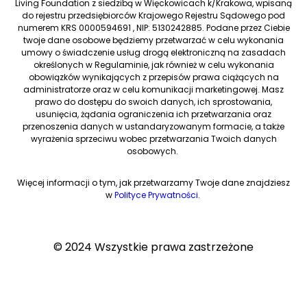
Living Foundation z siedzibą w Więckowicach k/Krakowa, wpisaną
do rejestru przedsiębiorców Krajowego Rejestru Sądowego pod
numerem KRS 0000594691 , NIP: 5130242885. Podane przez Ciebie
twoje dane osobowe będziemy przetwarzać w celu wykonania
umowy o świadczenie usług drogą elektroniczną na zasadach
określonych w Regulaminie, jak również w celu wykonania
obowiązków wynikających z przepisów prawa ciążących na
administratorze oraz w celu komunikacji marketingowej. Masz
prawo do dostępu do swoich danych, ich sprostowania,
usunięcia, żądania ograniczenia ich przetwarzania oraz
przenoszenia danych w ustandaryzowanym formacie, a także
wyrażenia sprzeciwu wobec przetwarzania Twoich danych
osobowych.
Więcej informacji o tym, jak przetwarzamy Twoje dane znajdziesz
w
Polityce Prywatności
.
© 2024 Wszystkie prawa zastrzeżone