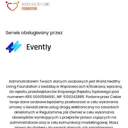
Serwis obsługiwany przez
Administratorem Twoich danych osobowych jest World Healthy
Living Foundation z siedzibą w Więckowicach k/Krakowa, wpisaną
do rejestru przedsiębiorców Krajowego Rejestru Sądowego pod
numerem KRS 0000594691 , NIP: 5130242885. Podane przez Ciebie
twoje dane osobowe będziemy przetwarzać w celu wykonania
umowy o świadczenie usług drogą elektroniczną na zasadach
określonych w Regulaminie, jak również w celu wykonania
obowiązków wynikających z przepisów prawa ciążących na
administratorze oraz w celu komunikacji marketingowej. Masz
prawo do dostępu do swoich danych, ich sprostowania,