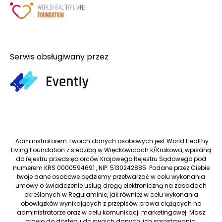
Serwis obsługiwany przez
Administratorem Twoich danych osobowych jest World Healthy
Living Foundation z siedzibą w Więckowicach k/Krakowa, wpisaną
do rejestru przedsiębiorców Krajowego Rejestru Sądowego pod
numerem KRS 0000594691 , NIP: 5130242885. Podane przez Ciebie
twoje dane osobowe będziemy przetwarzać w celu wykonania
umowy o świadczenie usług drogą elektroniczną na zasadach
określonych w Regulaminie, jak również w celu wykonania
obowiązków wynikających z przepisów prawa ciążących na
administratorze oraz w celu komunikacji marketingowej. Masz
prawo do dostępu do swoich danych, ich sprostowania,