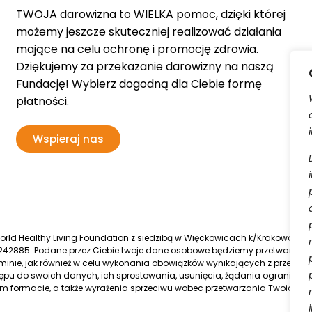
TWOJA darowizna to WIELKA pomoc, dzięki której
możemy jeszcze skuteczniej realizować działania
mające na celu ochronę i promocję zdrowia.
Dziękujemy za przekazanie darowizny na naszą
Fundację! Wybierz dogodną dla Ciebie formę
płatności.
Wspieraj nas
d Healthy Living Foundation z siedzibą w Więckowicach k/Krakowa, wpis
42885. Podane przez Ciebie twoje dane osobowe będziemy przetwarzać
inie, jak również w celu wykonania obowiązków wynikających z przepisó
pu do swoich danych, ich sprostowania, usunięcia, żądania ograniczen
 formacie, a także wyrażenia sprzeciwu wobec przetwarzania Twoich 