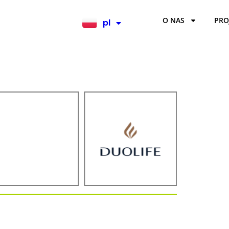
O NAS
PRO
pl
en