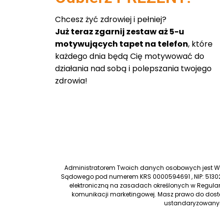
Chcesz żyć zdrowiej i pełniej?
Już teraz zgarnij zestaw aż 5-u
motywujących tapet na telefon
, które
każdego dnia będą Cię motywować do
działania nad sobą i polepszania twojego
zdrowia!
Administratorem Twoich danych osobowych jest Worl
Sądowego pod numerem KRS 0000594691 , NIP: 51302
elektroniczną na zasadach określonych w Regulam
komunikacji marketingowej. Masz prawo do dostę
ustandaryzowanym