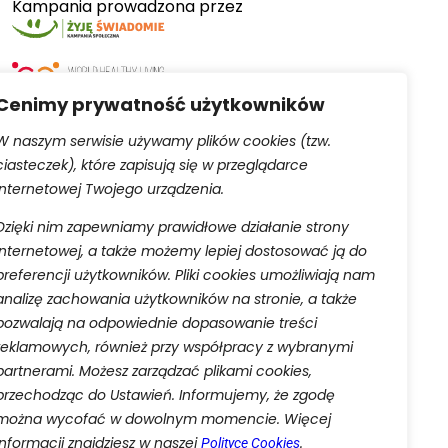
Kampania prowadzona przez
Cenimy prywatność użytkowników
W naszym serwisie używamy plików cookies (tzw.
ciasteczek), które zapisują się w przeglądarce
Serwis obsługiwany przez
internetowej Twojego urządzenia.
Dzięki nim zapewniamy prawidłowe działanie strony
internetowej, a także możemy lepiej dostosować ją do
preferencji użytkowników. Pliki cookies umożliwiają nam
analizę zachowania użytkowników na stronie, a także
pozwalają na odpowiednie dopasowanie treści
aną do rejestru przedsiębiorców Krajowego Rejestru
reklamowych, również przy współpracy z wybranymi
 w celu wykonania umowy o świadczenie usług drogą
partnerami. Możesz zarządzać plikami cookies,
w prawa ciążących na administratorze oraz w celu
przechodząc do Ustawień. Informujemy, że zgodę
ia ich przetwarzania oraz przenoszenia danych w
danych osobowych.
można wycofać w dowolnym momencie. Więcej
informacji znajdziesz w naszej
.
Polityce Cookies