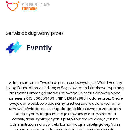
Serwis obsługiwany przez
Administratorem Twoich danych osobowych jest World Healthy
Living Foundation z siedzibą w Więckowicach k/Krakowa, wpisaną
do rejestru przedsiębiorców Krajowego Rejestru Sądowego pod
numerem KRS 0000594691 , NIP: 5130242885. Podane przez Ciebie
twoje dane osobowe będziemy przetwarzać w celu wykonania
umowy o świadczenie usług drogą elektroniczną na zasadach
określonych w Regulaminie, jak również w celu wykonania
obowiązków wynikających z przepisów prawa ciążących na
administratorze oraz w celu komunikacji marketingowej. Masz
prawo do dostępu do swoich danych, ich sprostowania,